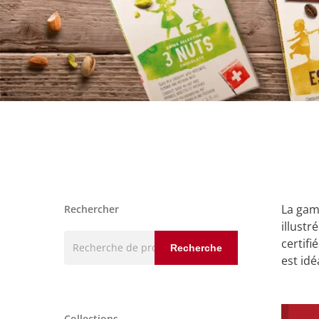
La ga
Rechercher
illust
Recherche
certif
Recherche
pour :
est id
Collections