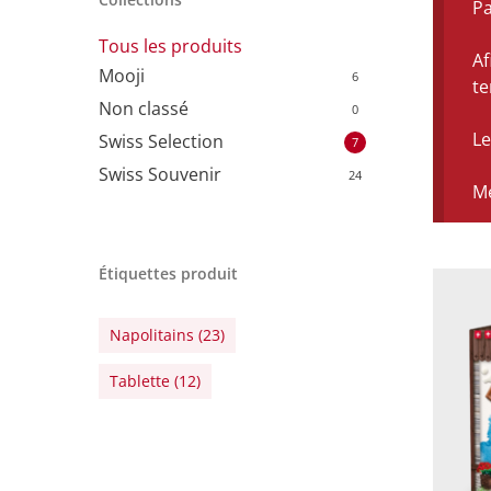
Pa
Tous les produits
Af
Mooji
6
t
Non classé
0
Le
Swiss Selection
7
Swiss Souvenir
24
Me
Étiquettes produit
Napolitains
(23)
Tablette
(12)