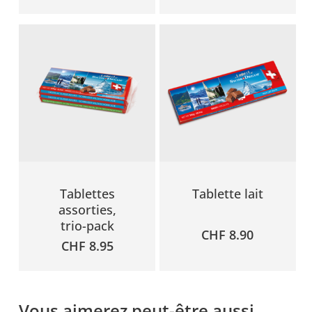
Tablettes
Tablette lait
assorties,
trio-pack
CHF
8.90
CHF
8.95
Vous aimerez peut-être aussi…