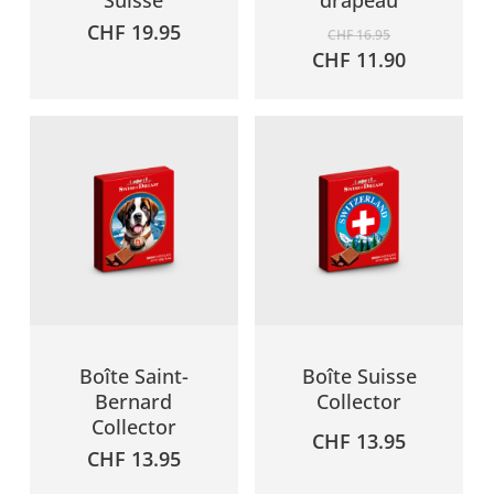
Suisse
drapeau
Le
CHF
19.95
CHF
16.95
prix
Le
CHF
11.90
initial
prix
était :
actuel
CHF 16.95.
est :
CHF 11.9
Boîte Saint-
Boîte Suisse
Bernard
Collector
Collector
CHF
13.95
CHF
13.95