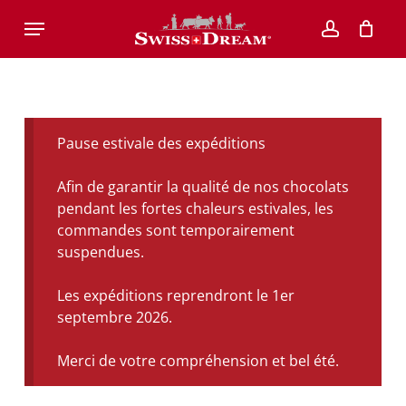
Skip
Menu
to
account
main
content
Pause estivale des expéditions
Afin de garantir la qualité de nos chocolats
pendant les fortes chaleurs estivales, les
commandes sont temporairement
suspendues.
Les expéditions reprendront le 1er
septembre 2026.
Merci de votre compréhension et bel été.