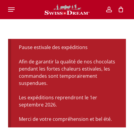
Skip
Menu
to
account
main
content
Pause estivale des expéditions
Afin de garantir la qualité de nos chocolats
pendant les fortes chaleurs estivales, les
commandes sont temporairement
suspendues.
Les expéditions reprendront le 1er
septembre 2026.
Merci de votre compréhension et bel été.