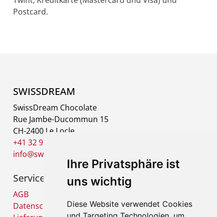
Postcard.
SWISSDREAM
SwissDream Chocolate
Rue Jambe-Ducommun 15
CH-2400 Le Locle
+41 32 930 09 10
info@swissdreamchocolate.ch
Ihre Privatsphäre ist
Services
uns wichtig
AGB
Diese Website verwendet Cookies
Datenschutz
und Targeting Technologien, um